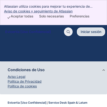
Atlassian utiliza cookies para mejorar tu experiencia de
navegación, realizar análisis e investigaciones y gestionar la
Aviso de cookies y seguimiento de Atlassian
, (opens new window)
publicidad. Acepta todas las cookies para indicar que aceptas
Aceptar todas
Solo necesarias
Preferencias
su uso en tu dispositivo.
Evicertia [Uso Confidencial]
Iniciar sesión
Ir al contenido principal
Condiciones de Uso
Aviso Legal
Politica de Privacidad
Política de cookies
Evicertia [Uso Confidencial]
Service Desk Spain & Latam